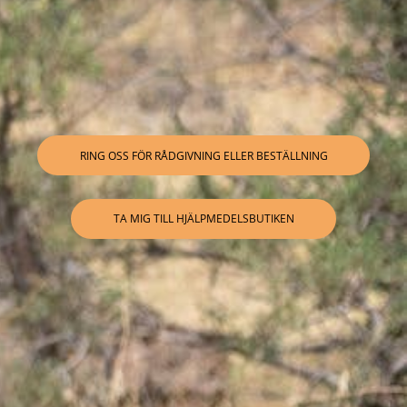
RING OSS FÖR RÅDGIVNING ELLER BESTÄLLNING
TA MIG TILL HJÄLPMEDELSBUTIKEN